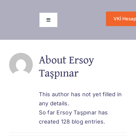
Skip
to
VKİ Hesap
content
Toggle
Navigation
Anasayfa
About
Ersoy
Hakkımızda
Taşpınar
Hizmetlerimiz
This author has not yet filled in
any details.
Değişim Sanatı
So far Ersoy Taşpınar has
created 128 blog entries.
Blog