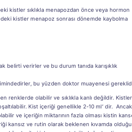
medeki kistler sıklıkla menapozdan önce veya hormon
medeki kistler menapoz sonrası dönemde kaybolma
k belirti verirler ve bu durum tanıda karışıklık
ğilimindedirler, bu yüzden doktor muayenesi gereklidi
n renklerde olabilir ve sıklıkla kanlı değildir. Kistle
ltılabilir. Kist içeriği genellikle 2-10 ml’ dir. Anca
abilir ve içeriğin miktarının fazla olması kistin kans
iği kansız ve rutin olarak beklenen kıvamda olduğu