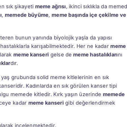
en sık şikayeti
meme ağrısı
, ikinci sıklıkla da meme
ı
,
memede büyüme
,
meme başında içe çekilme ve
ren bunun yanında biyolojik yaşla da yapısı
 hastalıklarla karışabilmektedir. Her ne kadar
meme
olarak
meme kanseri
gelse de
meme hastalıkları
nı
ıklar
dır.
ç yaş grubunda solid meme kitlelerinin en sık
kanseridir. Kadınlarda en sık görülen kanser tipi
bulgu memede kitledir. Kırk yaşın üzerinde
memede
inceye kadar
meme kanseri
gibi değerlendirmek
rılarak incelenmektedir.