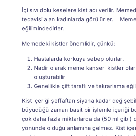
İçi sıvı dolu keselere kist adı verilir. Me
tedavisi alan kadınlarda görülürler. Me
eğilimindedirler.
Memedeki kistler önemlidir, çünkü:
Hastalarda korkuya sebep olurlar.
Nadir olarak meme kanseri kistler olara
oluşturabilir
Genellikle çift taraflı ve tekrarlama e
Kist içeriği şeffaftan siyaha kadar değişebile
büyüdüğü zaman basit bir işlemle içeriği boşa
çok daha fazla miktarlarda da (50 ml gibi) ol
yönünde olduğu anlamına gelmez. Kist içer