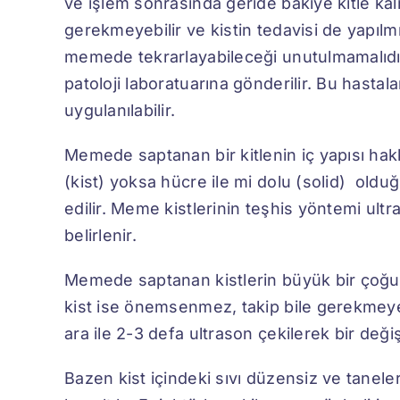
ve işlem sonrasında geride bakiye kitle kal
gerekmeyebilir ve kistin tedavisi de yapılm
memede tekrarlayabileceği unutulmamalıdır.
patoloji laboratuarına gönderilir. Bu hasta
uygulanılabilir.
Memede saptanan bir kitlenin iç yapısı hakkın
(kist) yoksa hücre ile mi dolu (solid) olduğ
edilir. Meme kistlerinin teşhis yöntemi ult
belirlenir.
Memede saptanan kistlerin büyük bir çoğun
kist ise önemsenmez, takip bile gerekmeyebi
ara ile 2-3 defa ultrason çekilerek bir değişi
Bazen kist içindeki sıvı düzensiz ve taneler g