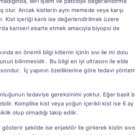
madığında, ileri işlem ve patolojik değerlendirme
ış olur. Ancak kistlerin aynı memede veya karşı
 Kist içeriği kanlı ise değerlendirilmek üzere
larda kanseri ekarte etmek amacıyla biyopsi de
da en önemli bilgi kitlenin içinin sıvı ile mi dolu
unun bilinmesidir. Bu bilgi en iyi ultrason ile elde
rasondur. İç yapının özelliklerine göre tedavi yöntem
luğunun tedaviye gereksinimi yoktur. Eğer basit b
lir. Komplike kist veya yoğun içerikli kist ise 6 ay
klik olup olmadığı takip edilir.
österir şekilde ise enjektör ile girilerek kistin sıvı