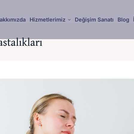
akkımızda
Hizmetlerimiz
Değişim Sanatı
Blog
talıkları