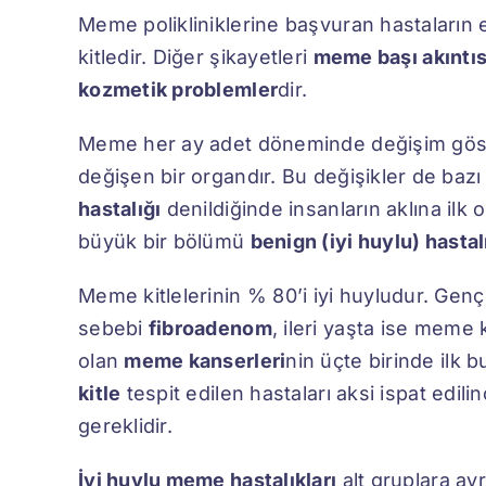
Meme polikliniklerine başvuran hastaların 
kitledir. Diğer şikayetleri
meme başı akıntıs
kozmetik problemler
dir.
Meme her ay adet döneminde değişim göste
değişen bir organdır. Bu değişikler de bazı
hastalığı
denildiğinde insanların aklına ilk 
büyük bir bölümü
benign (iyi huylu) hastal
Meme kitlelerinin % 80’i iyi huyludur. Gen
sebebi
fibroadenom
, ileri yaşta ise meme 
olan
meme kanserleri
nin üçte birinde ilk 
kitle
tespit edilen hastaları aksi ispat edil
gereklidir.
İyi huylu meme hastalıkları
alt gruplara ay