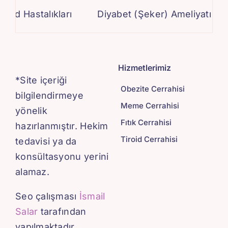
stalıkları
Diyabet (Şeker) Ameliyatı
Diyab
Hizmetlerimiz
*Site içeriği
Obezite Cerrahisi
bilgilendirmeye
Meme Cerrahisi
yönelik
Fıtık Cerrahisi
hazırlanmıştır. Hekim
Tiroid Cerrahisi
tedavisi ya da
konsültasyonu yerini
alamaz.
Seo çalışması
İsmail
Salar
tarafından
yapılmaktadır.