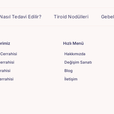
edavi Edilir?
Tiroid Nodülleri
Gebelerde T
rimiz
Hızlı Menü
 Cerrahisi
Hakkımızda
rrahisi
Değişim Sanatı
rrahisi
Blog
errahisi
İletişim