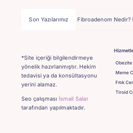
sa Meme Cerrahisi
Son Yazılarımız
Fibroadenom Nedir? Nasıl T
Hizmetle
*Site içeriği bilgilendirmeye
Obezite
yönelik hazırlanmıştır. Hekim
Meme Ce
tedavisi ya da konsültasyonu
Fıtık Ce
yerini alamaz.
Tiroid C
Seo çalışması
İsmail Salar
tarafından yapılmaktadır.