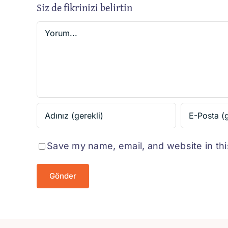
r?
Siz de fikrinizi belirtin
Yorum
Save my name, email, and website in thi