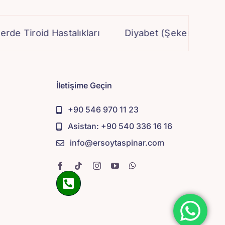
iroid Hastalıkları
Diyabet (Şeker) Ameliyatı
İletişime Geçin
+90 546 970 11 23
Asistan: +90 540 336 16 16
info@ersoytaspinar.com