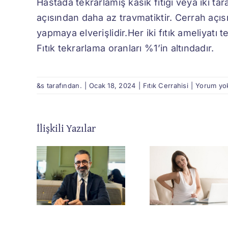
Hastada tekrarlamış kasık fıtığı veya iki tar
açısından daha az travmatiktir. Cerrah açıs
yapmaya elverişlidir.Her iki fıtık ameliyatı 
Fıtık tekrarlama oranları %1’in altındadır.
&s tarafından.
|
Ocak 18, 2024
|
Fıtık Cerrahisi
|
Yorum yo
İlişkili Yazılar
skopik
ık
Fıtık
atlarının
Ameliyatında
k
Kasık F
Kullanılan
atlardan
Yamalar
kı