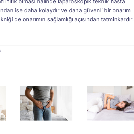
aflı fıtık olması halinde laparoskopik teknik hasta
ından ise daha kolaydır ve daha güvenli bir onarım
tekniği de onarımın sağlamlığı açısından tatminkardır.
k
ıtığı
Karın Fıtığı