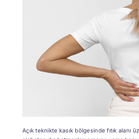
Açık teknikte kasık bölgesinde fıtık alanı ü