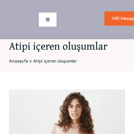
Skip
to
VKİ Hesap
content
Toggle
Navigation
Atipi içeren oluşumlar
Anasayfa
Anasayfa
»
Atipi içeren oluşumlar
Hakkımızda
Hizmetlerimiz
View
Larger
Değişim Sanatı
Image
Blog