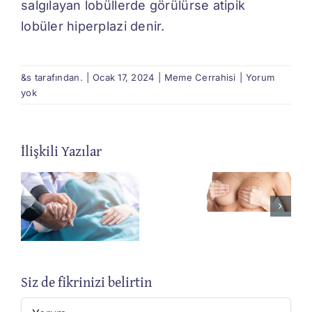
salgılayan lobüllerde görülürse atipik
lobüler hiperplazi denir.
&s tarafından.
|
Ocak 17, 2024
|
Meme Cerrahisi
|
Yorum
yok
İlişkili Yazılar
Fibroaden
Bursa
Nedir?
Meme
Nasıl
Cerrahisi
Tedavi
Edilir?
Siz de fikrinizi belirtin
Yorum