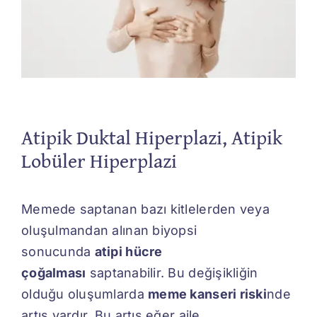
İletişim
Atipik Duktal Hiperplazi, Atipik
Lobüler Hiperplazi
Memede saptanan bazı kitlelerden veya
oluşulmandan alınan biyopsi
sonucunda
atipi hücre
çoğalması
saptanabilir. Bu değişikliğin
olduğu oluşumlarda
meme kanseri riski
nde
artış vardır. Bu artış eğer aile