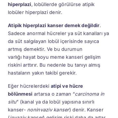
hiperplazi
, lobüllerde görülürse atipik
lobüler hiperplazi denir.
Atipik hiperplazi kanser demek değildir
.
Sadece anormal hücreler ya süt kanalları ya
da süt salgılayan lobül içerisinde sayıca
artmış demektir. Ve bu durumun
varlığı hayat boyu meme kanseri gelişim
riskini arttırır. Bu nedenle bu tanıyı almış
hastaların yakın takibi gerekir.
Eğer hücrelerdeki
atipi ve hücre
bölünmesi
artarsa o zaman “
carcinoma in
situ
” (kanal ya da lobül yapısına sınırlı
kanser-
noninvaziv kanser
) denir. Kanser
(
invaziv kanser
) gelişim riski daha da artar.