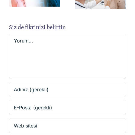
rı
Siz de fikrinizi belirtin
Yorum