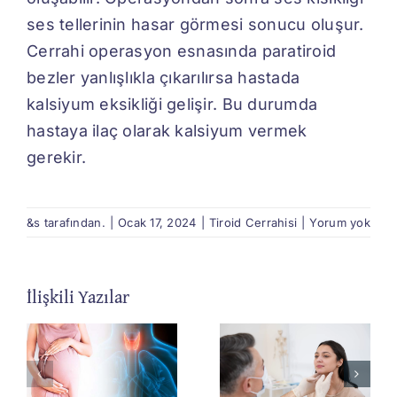
ses tellerinin hasar görmesi sonucu oluşur.
Cerrahi operasyon esnasında paratiroid
bezler yanlışlıkla çıkarılırsa hastada
kalsiyum eksikliği gelişir. Bu durumda
hastaya ilaç olarak kalsiyum vermek
gerekir.
&s tarafından.
|
Ocak 17, 2024
|
Tiroid Cerrahisi
|
Yorum yok
İlişkili Yazılar
e
Hiperparatiroidi
Paratiroid