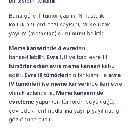
bir sistem kullanılır.
Buna göre T tümör çapını, N hastalıklı
koltuk altı lenf bezi sayısını, M ise uzak
yayılım (metastaz) durumunu belirtir.
Meme kanseri
nde
4 evre
den
bahsedilebilir.
Evre I, II
ve bazı evre
III
tümörler erken evre meme kanseri
kabul
edilir.
Evre III tümörleri
nin bir kısmı ile
evre
IV tümörleri
ise
meme kanseri
nde ileri evre
olarak adlandırılır.
Meme kanserinde
evreleme
yaparken tümörün büyüklüğü,
çevredeki lenf nodlarına yayılıp yayılmadığı
göz önüne alınır.