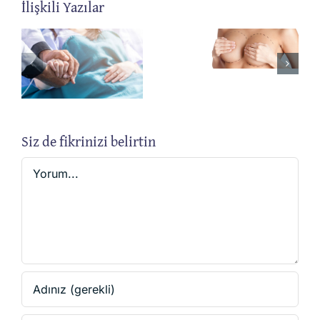
İlişkili Yazılar
Fibroaden
Bursa
Nedir?
Meme
Nasıl
Cerrahisi
Tedavi
Edilir?
Siz de fikrinizi belirtin
Yorum