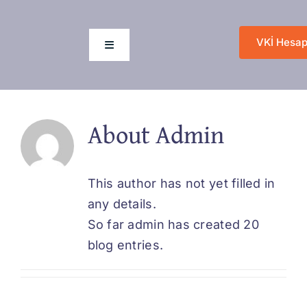
Skip
to
VKİ Hesap
content
Toggle
Navigation
Anasayfa
About
Admin
Hakkımızda
This author has not yet filled in
Hizmetlerimiz
any details.
So far admin has created 20
Değişim Sanatı
blog entries.
Blog