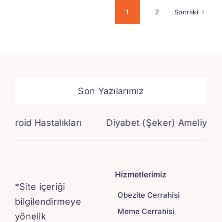
1
2
Sonraki
Son Yazılarımız
 Hastalıkları
Diyabet (Şeker) Ameliyatı
Di
Hizmetlerimiz
*Site içeriği
Obezite Cerrahisi
bilgilendirmeye
Meme Cerrahisi
yönelik