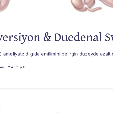
iversiyon & Duedenal S
ameliyatı; d-gıda emilimini belirgin düzeyde azaltır, 
eri
|
Yorum yok