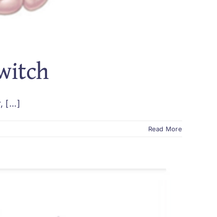
witch
[...]
Read More