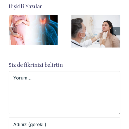
İlişkili Yazılar
e
Hiperparatiroidi
Paratiroid
rı
Siz de fikrinizi belirtin
Yorum