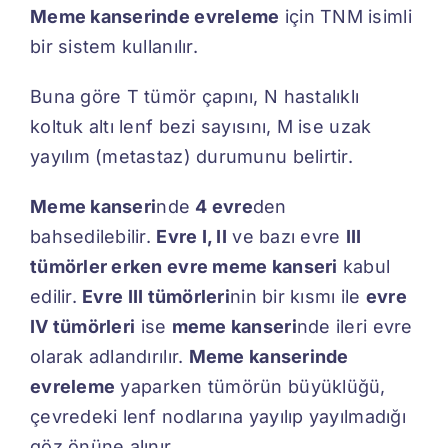
Meme kanserinde evreleme
için TNM isimli
bir sistem kullanılır.
Buna göre T tümör çapını, N hastalıklı
koltuk altı lenf bezi sayısını, M ise uzak
yayılım (metastaz) durumunu belirtir.
Meme kanseri
nde
4 evre
den
bahsedilebilir.
Evre I, II
ve bazı evre
III
tümörler erken evre meme kanseri
kabul
edilir.
Evre III tümörleri
nin bir kısmı ile
evre
IV tümörleri
ise
meme kanseri
nde ileri evre
olarak adlandırılır.
Meme kanserinde
evreleme
yaparken tümörün büyüklüğü,
çevredeki lenf nodlarına yayılıp yayılmadığı
göz önüne alınır.