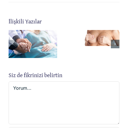
İlişkili Yazılar
Fibroaden
Bursa
Nedir?
Meme
Nasıl
Cerrahisi
Tedavi
Edilir?
Siz de fikrinizi belirtin
Yorum