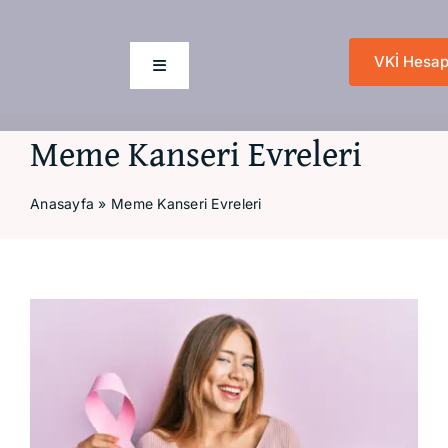
Skip
to
VKİ Hesap
content
Toggle
Navigation
Meme Kanseri Evreleri
Anasayfa
Anasayfa
»
Meme Kanseri Evreleri
Hakkımızda
Hizmetlerimiz
View
Larger
Değişim Sanatı
Image
Blog