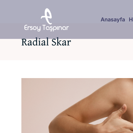
Skip
to
Anasayfa
H
content
Radial Skar
View
Larger
Image