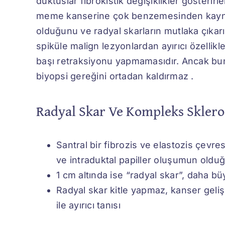
duktuslar fibrokistik değişiklikler gösterirl
meme kanserine çok benzemesinden kaynakla
olduğunu ve radyal skarların mutlaka çıkar
spiküle malign lezyonlardan ayırıcı özellik
başı retraksiyonu yapmamasıdır. Ancak bun
biyopsi gereğini ortadan kaldırmaz .
Radyal Skar Ve Kompleks Sklero
Santral bir fibrozis ve elastozis çevres
ve intraduktal papiller oluşumun oldu
1 cm altında ise “radyal skar”, daha bü
Radyal skar kitle yapmaz, kanser geliş
ile ayırıcı tanısı