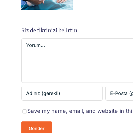
Nası
me
Cerrahisi
Teda
eri
Edili
Siz de fikrinizi belirtin
Yorum
Save my name, email, and website in thi