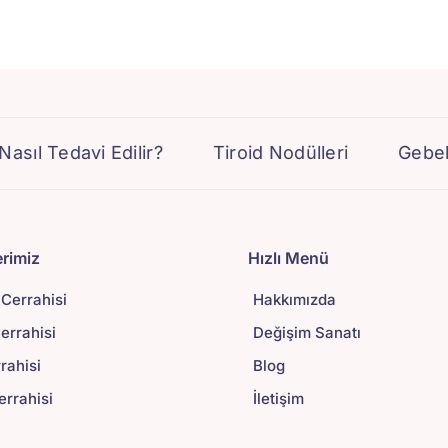
avi Edilir?
Tiroid Nodülleri
Gebelerde Tiro
rimiz
Hızlı Menü
 Cerrahisi
Hakkımızda
rrahisi
Değişim Sanatı
rrahisi
Blog
errahisi
İletişim