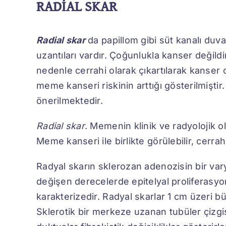
RAD
İAL SKAR
Radial skar
da papillom gibi süt kanalı du
uzantıları vardır. Çoğunlukla kanser değil
nedenle cerrahi olarak çıkartılarak kanser ol
meme kanseri riskinin arttığı gösterilmiştir
önerilmektedir.
Radial skar
. Memenin klinik ve radyolojik o
Meme kanseri ile birlikte görülebilir, cerrahi
Radyal skarın sklerozan adenozisin bir var
değişen derecelerde epitelyal proliferasyo
karakterizedir. Radyal skarlar 1 cm üzeri b
Sklerotik bir merkeze uzanan tubüler çizgi