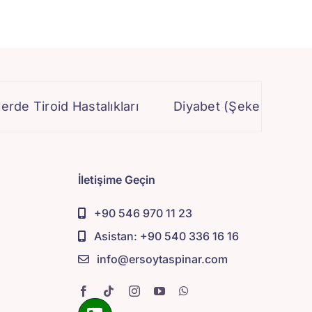
id Hastalıkları
Diyabet (Şeker) Ameliyatı
İletişime Geçin
+90 546 970 11 23
Asistan: +90 540 336 16 16
info@ersoytaspinar.com