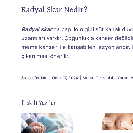
Radyal Skar Nedir?
Radyal skar
da papillom gibi süt kanalı du
uzantıları vardır. Çoğunlukla kanser değildi
meme kanseri ile karışabilen lezyonlarıdır. 
çıkarılması önerilir.
&s tarafından.
|
Ocak 17, 2024
|
Meme Cerrahisi
|
Yorum 
İlişkili Yazılar
Fibroa
Bursa
Nedi
sa
Meme