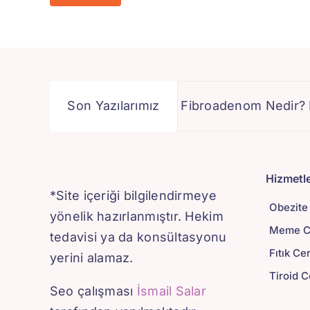
 Meme Cerrahisi
Son Yazılarımız
Fibroadenom Nedir? Nasıl Ted
Hizmetle
*Site içeriği bilgilendirmeye
Obezite
yönelik hazırlanmıştır. Hekim
Meme Ce
tedavisi ya da konsültasyonu
Fıtık Ce
yerini alamaz.
Tiroid C
Seo çalışması
İsmail Salar