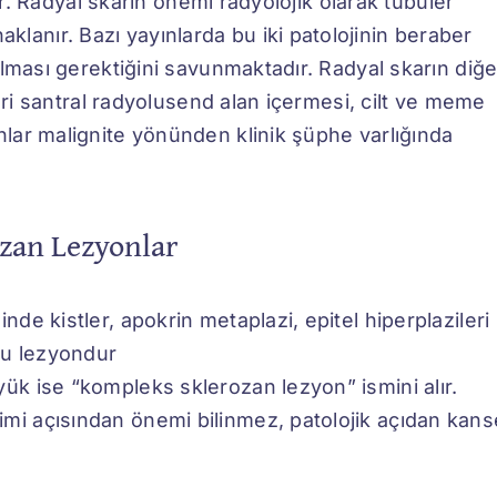
er. Radyal skarın önemi radyolojik olarak tubuler
nır. Bazı yayınlarda bu iki patolojinin beraber
ılması gerektiğini savunmaktadır. Radyal skarın diğe
leri santral radyolusend alan içermesi, cilt ve meme
lar malignite yönünden klinik şüphe varlığında
zan Lezyonlar
inde kistler, apokrin metaplazi, epitel hiperplazileri
ğu lezyondur
yük ise “kompleks sklerozan lezyon” ismini alır.
imi açısından önemi bilinmez, patolojik açıdan kans