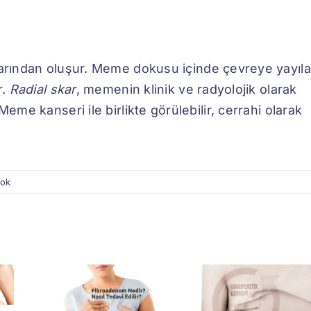
varından oluşur. Meme dokusu içinde çevreye yayıl
r.
Radial skar
, memenin klinik ve radyolojik olarak
Meme kanseri ile birlikte görülebilir, cerrahi olarak
yok
denom
Onkoplastik
r?
Cerrahi Ve